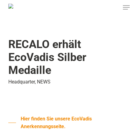
Skip
Menu
to
main
content
RECALO erhält
EcoVadis Silber
Medaille
Headquarter
,
NEWS
Hier finden Sie unsere EcoVadis
Anerkennungsseite.