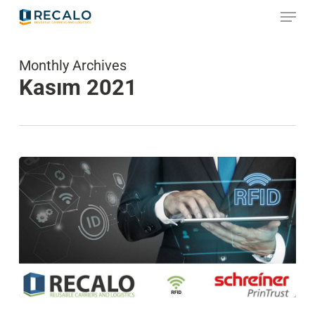
Skip
Menu
to
main
content
Monthly Archives
Kasım 2021