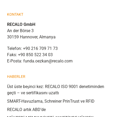
KONTAKT
RECALO GmbH
An der Börse 3
30159 Hannover, Almanya
Telefon:
+90 216 709 71 73
Faks:
+90 850 522 34 03
E-Posta:
funda.oezkan@recalo.com
HABERLER
Üst üste beşinci kez: RECALO ISO 9001 denetiminden
geçti – ve sertifikasını uzattı
SMART-Havuzlama, Schreiner PrinTrust ve RFID
RECALO artık ABD’de